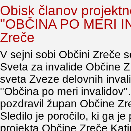
Obisk članov projektn
''OBČINA PO MERI IN
Zreče
V sejni sobi Občini Zreče 
Sveta za invalide Občine Zr
sveta Zveze delovnih invali
''Občina po meri invalidov''
pozdravil župan Občine Zr
Sledilo je poročilo, ki ga j
projekta Občine Zreče Katj