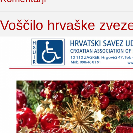
Voščilo hrvaške zveze