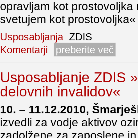
opravljam kot prostovoljka 
svetujem kot prostovoljka«
Usposabljanja
ZDIS
Komentarji
preberite več
Usposabljanje ZDIS »
delovnih invalidov«
10. – 11.12.2010, Šmarješ
izvedli za vodje aktivov oz
zadolžene za zaposlene in 