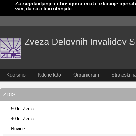
Za zagotavljanje dobre uporabniške izkušnje uporab
vas, da se s tem strinjate.
Zveza Delovnih Invalidov S
Kdo smo
Kdo je kdo
Organigram
Strateški na
ZDIS
50 let Zveze
40 let Zveze
Novice