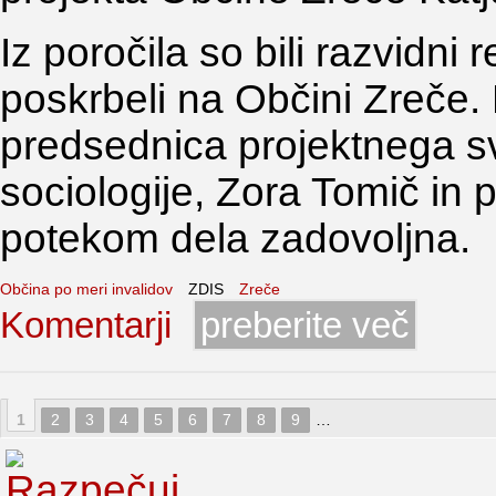
Iz poročila so bili razvidni 
poskrbeli na Občini Zreče.
predsednica projektnega sv
sociologije, Zora Tomič in
potekom dela zadovoljna.
Občina po meri invalidov
ZDIS
Zreče
Komentarji
preberite več
1
2
3
4
5
6
7
8
9
…