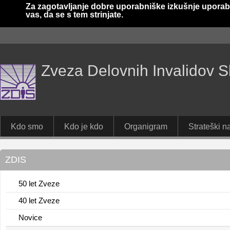
Za zagotavljanje dobre uporabniške izkušnje uporab
vas, da se s tem strinjate.
Zveza Delovnih Invalidov S
Kdo smo
Kdo je kdo
Organigram
Strateški na
ZDIS
50 let Zveze
40 let Zveze
Novice