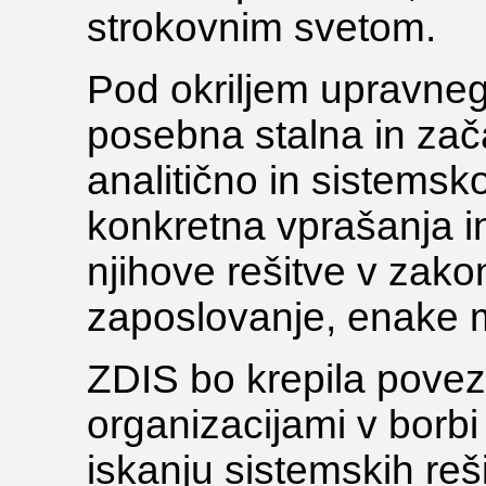
strokovnim svetom.
Pod okriljem upravneg
posebna stalna in zač
analitično in sistems
konkretna vprašanja in
njihove rešitve v zako
zaposlovanje, enake m
ZDIS bo krepila povezo
organizacijami v borbi 
iskanju sistemskih reš