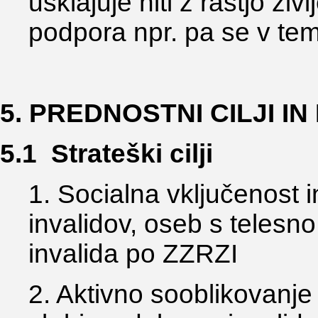
usklajuje niti z rastjo živ
podpora npr. pa se v te
5. PREDNOSTNI CILJI I
5.1 Strateški cilji
1. Socialna vključenost
invalidov, oseb s telesn
invalida po ZZRZI
2. Aktivno sooblikovanje