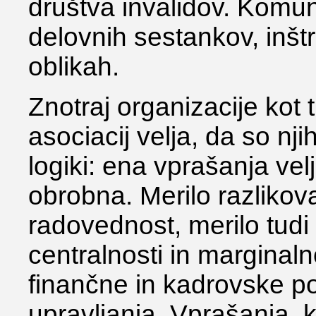
društva invalidov. Komuni
delovnih sestankov, inšt
oblikah.
Znotraj organizacije kot 
asociacij velja, da so n
logiki: ena vprašanja vel
obrobna. Merilo razlikov
radovednost, merilo tudi
centralnosti in marginal
finančne in kadrovske po
upravljanja. Vprašanja, k