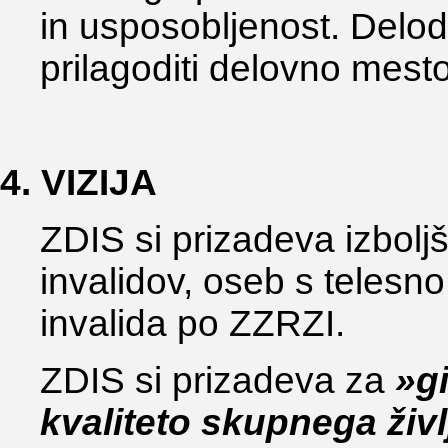
in usposobljenost. Deloda
prilagoditi delovno mest
4. VIZIJA
ZDIS si prizadeva izboljš
invalidov, oseb s telesn
invalida po ZZRZI.
ZDIS si prizadeva za
»g
kvaliteto skupnega živl