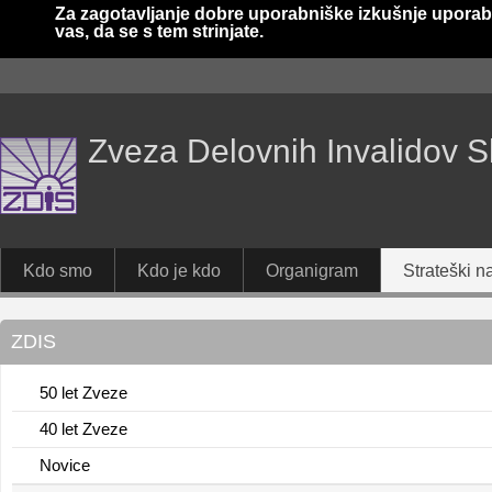
Za zagotavljanje dobre uporabniške izkušnje uporab
vas, da se s tem strinjate.
Zveza Delovnih Invalidov S
Kdo smo
Kdo je kdo
Organigram
Strateški na
ZDIS
50 let Zveze
40 let Zveze
Novice