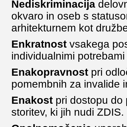
Nediskriminacija
delovn
okvaro in oseb s statuso
arhitekturnem kot družb
Enkratnost
vsakega pos
individualnimi potrebami i
Enakopravnost
pri odl
pomembnih za invalide in
Enakost
pri dostopu do
storitev, ki jih nudi ZDIS.