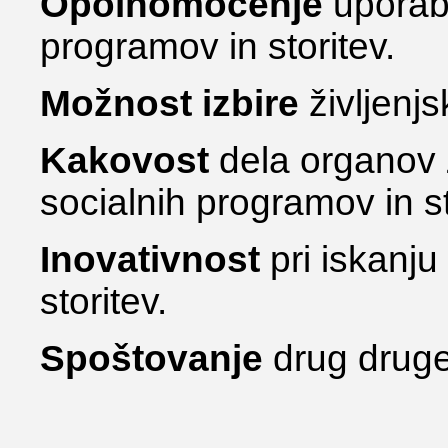
Opolnomočenje
uporab
programov in storitev.
Možnost izbire
življenjs
Kakovost
dela organov 
socialnih programov in st
Inovativnost
pri iskanj
storitev.
Spoštovanje
drug drug