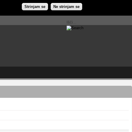
Strinjam se
Ne strinjam se