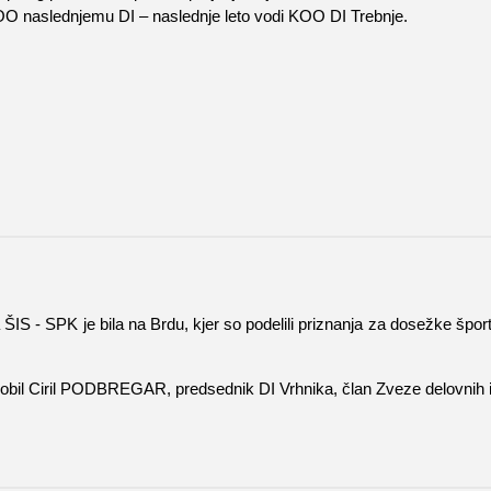
OO naslednjemu DI – naslednje leto vodi KOO DI Trebnje.
a ŠIS - SPK je bila na Brdu, kjer so podelili priznanja za dosežke špo
 dobil Ciril PODBREGAR, predsednik DI Vrhnika, član Zveze delovnih i