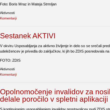
Foto: Boris Mraz in Mateja Strmljan
Aktivnosti
Komentarji
Sestanek AKTIVI
V okviru Usposabljanja za aktivno življenje in delo so se srečali pred
udeležencev je privedla do zaključkov, ki jih bo ZDIS posredovala na pr
FOTO: ZDIS
Aktivnosti
Komentarji
Opolnomočenje invalidov za nosilc
delale poročilo v spletni aplikacij
S kontinuiranim usposabljanjem invalidov prostovoljcev nudi ZDIS s