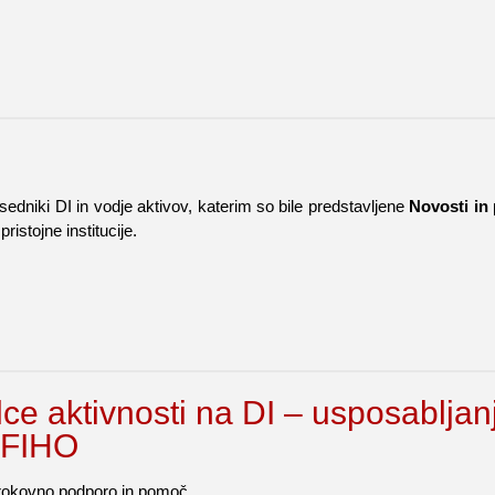
sedniki DI in vodje aktivov, katerim so bile predstavljene
Novosti in 
istojne institucije.
e aktivnosti na DI – usposabljanj
i FIHO
trokovno podporo in pomoč.