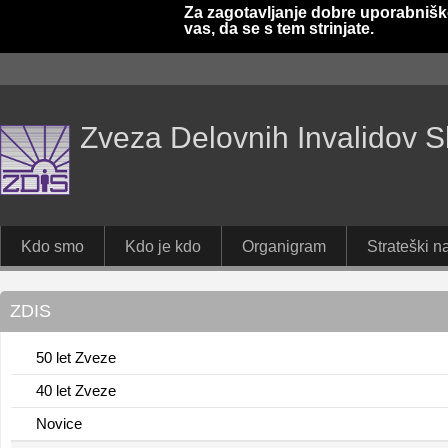
Za zagotavljanje dobre uporabnišk
vas, da se s tem strinjate.
Zveza Delovnih Invalidov S
Kdo smo
Kdo je kdo
Organigram
Strateški na
ZDIS
50 let Zveze
40 let Zveze
Novice