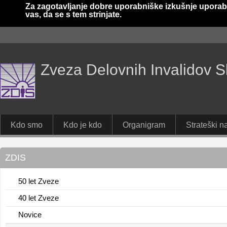
Za zagotavljanje dobre uporabniške izkušnje uporab
vas, da se s tem strinjate.
Zveza Delovnih Invalidov S
Kdo smo
Kdo je kdo
Organigram
Strateški na
ZDIS
50 let Zveze
40 let Zveze
Novice