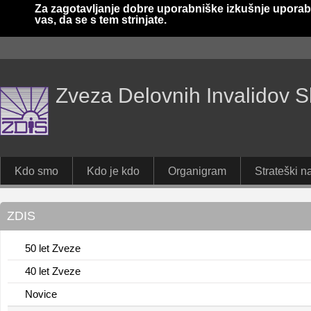
Za zagotavljanje dobre uporabniške izkušnje uporab
vas, da se s tem strinjate.
Zveza Delovnih Invalidov S
Kdo smo
Kdo je kdo
Organigram
Strateški na
ZDIS
50 let Zveze
40 let Zveze
Novice