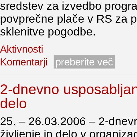
sredstev za izvedbo progr
povprečne plače v RS za 
sklenitve pogodbe.
Aktivnosti
Komentarji
preberite več
2-dnevno usposabljanj
delo
25. – 26.03.2006 – 2-dnev
življenje in delo v organiza