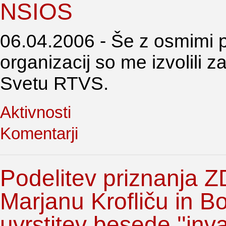
NSIOS
06.04.2006 - Še z osmimi p
organizacij so me izvolili z
Svetu RTVS.
Aktivnosti
Komentarji
Podelitev priznanja Z
Marjanu Krofliču in B
uvrstitev besede ''inva