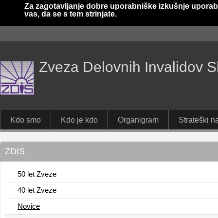
Za zagotavljanje dobre uporabniške izkušnje uporab
vas, da se s tem strinjate.
Zveza Delovnih Invalidov S
Kdo smo
Kdo je kdo
Organigram
Strateški na
ZDIS
50 let Zveze
40 let Zveze
Novice