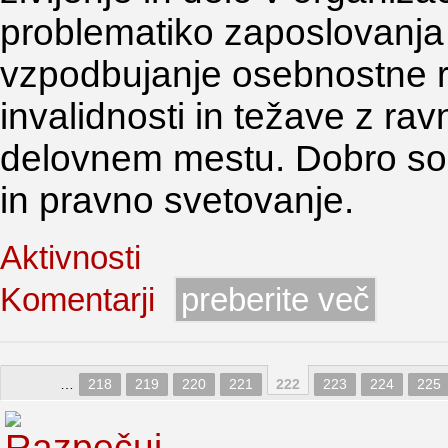
problematiko zaposlovanja 
vzpodbujanje osebnostne r
invalidnosti in težave z ra
delovnem mestu. Dobro so b
in pravno svetovanje.
Aktivnosti
Komentarji
preberite več
…
218
219
220
221
222
223
224
225