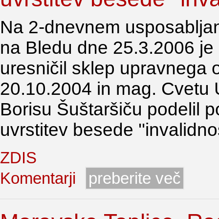
Na 2-dnevnem usposabljanju
na Bledu dne 25.3.2006 je
uresničil sklep upravnega 
20.10.2004 in mag. Cvetu U
Borisu Šuštaršiču podelil 
uvrstitev besede ''invalidno
ZDIS
Komentarji
preberite več