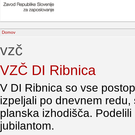
Domov
vzč
VZČ DI Ribnica
V DI Ribnica so vse postop
izpeljali po dnevnem redu, s
planska izhodišča. Podelili
jubilantom.