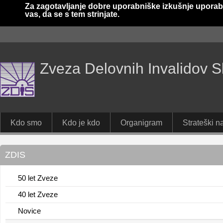
Za zagotavljanje dobre uporabniške izkušnje uporab
vas, da se s tem strinjate.
Zveza Delovnih Invalidov S
Kdo smo
Kdo je kdo
Organigram
Strateški na
ZDIS
50 let Zveze
40 let Zveze
Novice