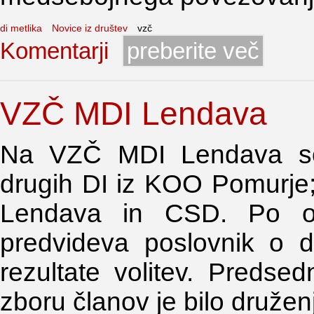
di metlika
Novice iz društev
vzč
Komentarji
preberite več
VZČ MDI Lendava
Na VZČ MDI Lendava so bi
drugih DI iz KOO Pomurje;
Lendava in CSD. Po opra
predvideva poslovnik o de
rezultate volitev. Predse
zboru članov je bilo družen