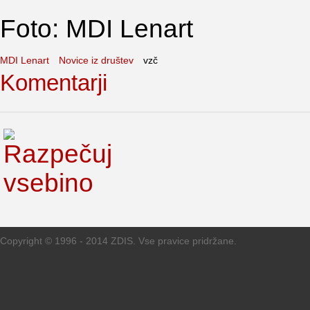
Foto: MDI Lenart
MDI Lenart
Novice iz društev
vzč
Komentarji
Copyright © 1996 - 2014 ZDIS. Vse pravice pridržane.