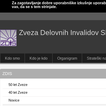
Za zagotavljanje dobre uporabniške izkušnje uporab
vas, da se s tem strinjate.
Zveza Delovnih Invalidov S
Kdo smo
Kdo je kdo
Organigram
Strateški na
ZDIS
50 let Zveze
40 let Zveze
Novice