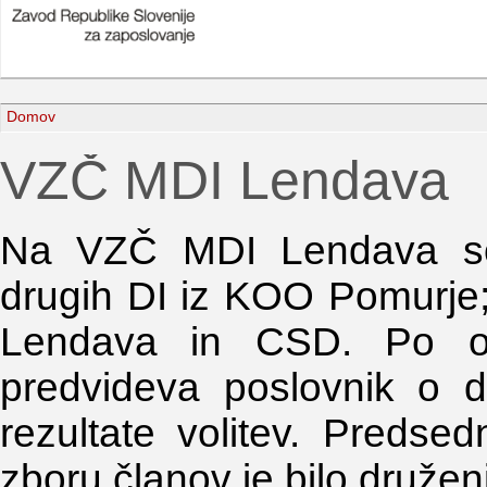
Domov
VZČ MDI Lendava
Na VZČ MDI Lendava so bi
drugih DI iz KOO Pomurje;
Lendava in CSD. Po opra
predvideva poslovnik o de
rezultate volitev. Predse
zboru članov je bilo družen