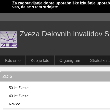
Za zagotavljanje dobre uporabniške izkušnje uporab
vas, da se s tem strinjate.
Zveza Delovnih Invalidov S
Kdo smo
Kdo je kdo
Organigram
Strateški na
ZDIS
50 let Zveze
40 let Zveze
Novice