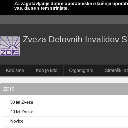
Za zagotavljanje dobre uporabniške izkušnje uporab
vas, da se s tem strinjate.
Zveza Delovnih Invalidov S
Kdo smo
Kdo je kdo
Organigram
Strateški na
ZDIS
50 let Zveze
40 let Zveze
Novice