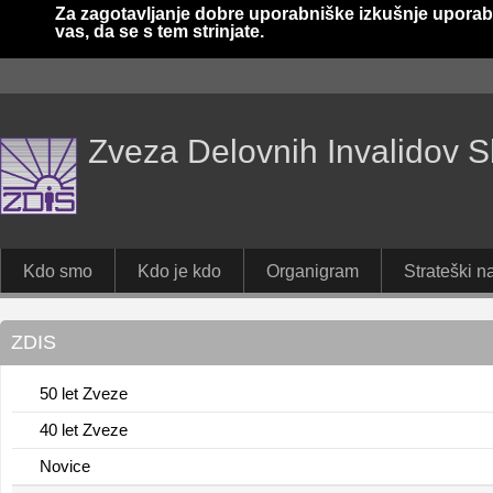
Za zagotavljanje dobre uporabniške izkušnje uporab
vas, da se s tem strinjate.
Zveza Delovnih Invalidov S
Kdo smo
Kdo je kdo
Organigram
Strateški na
ZDIS
50 let Zveze
40 let Zveze
Novice