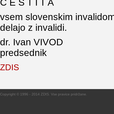
Č E S T I T A
vsem slovenskim invalidom i
delajo z invalidi.
dr. Ivan VIVOD
predsednik
ZDIS
Copyright © 1996 - 2014 ZDIS. Vse pravice pridržane.