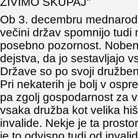
ŽIVIMO SKUPAJ"
Ob 3. decembru mednarodn
večini držav spomnijo tudi 
posebno pozornost. Nobe
dejstva, da jo sestavljajo vsi
Države so po svoji družben
Pri nekaterih je bolj v ospr
pa zgolj gospodarnost za v
vsaka družba kot velika hiš
invalide. Nekje je ta prosto
je to odvisno tudi od inval