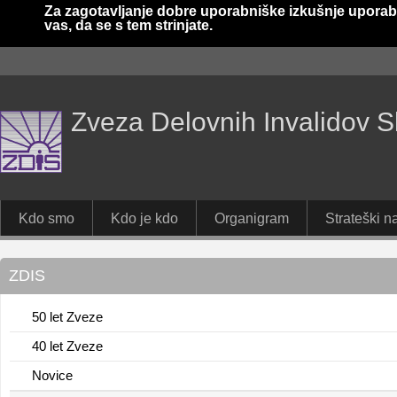
Za zagotavljanje dobre uporabniške izkušnje uporab
vas, da se s tem strinjate.
Zveza Delovnih Invalidov S
Kdo smo
Kdo je kdo
Organigram
Strateški na
ZDIS
50 let Zveze
40 let Zveze
Novice