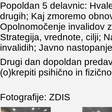
Popoldan 5 delavnic: Hvale
drugih; Kaj zmoremo obnovi
Opolnomočenje invalidov za
Strategija, vrednote, cilji;
invalidih; Javno nastopanje
Drugi dan dopoldan predava
(o)krepiti psihično in fizičn
Fotografije: ZDIS