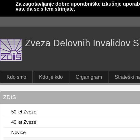
Za zagotavljanje dobre uporabniške izkušnje uporab
vas, da se s tem strinjate.
Zveza Delovnih Invalidov S
Kdo smo
Kdo je kdo
Organigram
Strateški na
ZDIS
50 let Zveze
40 let Zveze
Novice