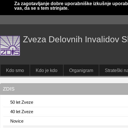
Za zagotavljanje dobre uporabniške izkušnje uporab
vas, da se s tem strinjate.
Zveza Delovnih Invalidov S
Kdo smo
Kdo je kdo
Organigram
Strateški na
ZDIS
50 let Zveze
40 let Zveze
Novice