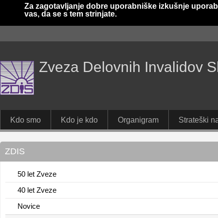
Za zagotavljanje dobre uporabniške izkušnje uporab
vas, da se s tem strinjate.
Zveza Delovnih Invalidov S
Kdo smo
Kdo je kdo
Organigram
Strateški na
ZDIS
50 let Zveze
40 let Zveze
Novice