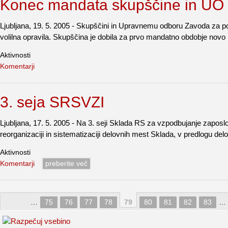
Konec mandata skupščine in UO
Ljubljana, 19. 5. 2005 - Skupščini in Upravnemu odboru Zavoda za pok
volilna opravila. Skupščina je dobila za prvo mandatno obdobje nov
Aktivnosti
Komentarji
3. seja SRSVZI
Ljubljana, 17. 5. 2005 - Na 3. seji Sklada RS za vzpodbujanje zaposlov
reorganizaciji in sistematizaciji delovnih mest Sklada, v predlogu del
Aktivnosti
Komentarji
preberite več
…
75
76
77
78
79
80
81
82
83
…