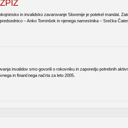
 ZPIZ
ojninsko in invalidsko zavarovanje Slovenije je potekel mandat. Zato 
o predsednico – Anko Tominšek in njenega namestnika – Srečka Čaterj
anja invalidov smo govorili o rokovniku in zaporedju potrebnih aktivno
ovnega in finančnega načrta za leto 2005.