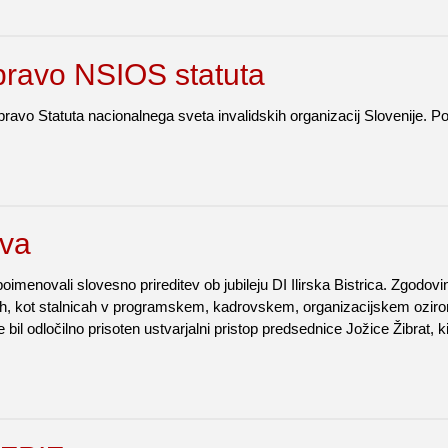
pravo NSIOS statuta
pravo Statuta nacionalnega sveta invalidskih organizacij Slovenije. Po
tva
poimenovali slovesno prireditev ob jubileju DI Ilirska Bistrica. Zgodovi
h, kot stalnicah v programskem, kadrovskem, organizacijskem ozirom
il odločilno prisoten ustvarjalni pristop predsednice Jožice Žibrat, ki 