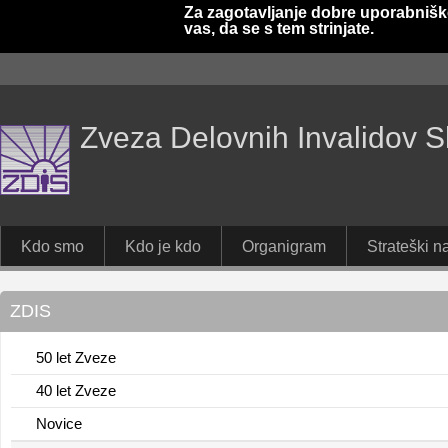
Za zagotavljanje dobre uporabnišk
vas, da se s tem strinjate.
Zveza Delovnih Invalidov S
Kdo smo
Kdo je kdo
Organigram
Strateški na
ZDIS
50 let Zveze
40 let Zveze
Novice