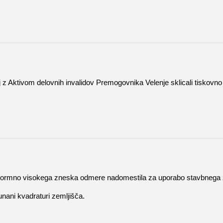
j z Aktivom delovnih invalidov Premogovnika Velenje sklicali tiskovn
i enormno visokega zneska odmere nadomestila za uporabo stavbnega ze
nani kvadraturi zemljišča.