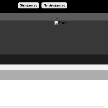
Strinjam se
Ne strinjam se