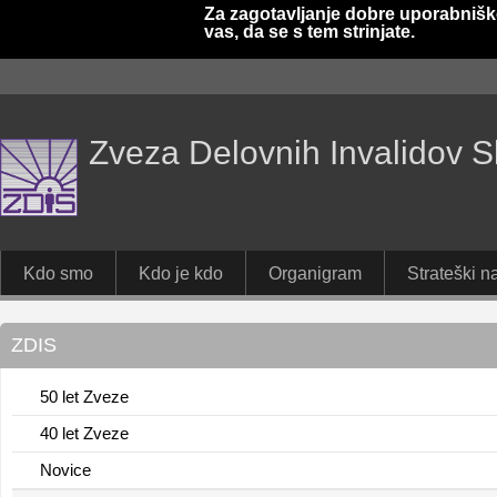
Za zagotavljanje dobre uporabnišk
vas, da se s tem strinjate.
Zveza Delovnih Invalidov S
Kdo smo
Kdo je kdo
Organigram
Strateški na
ZDIS
50 let Zveze
40 let Zveze
Novice