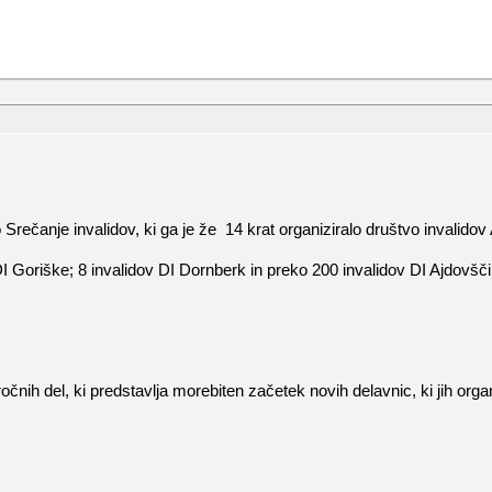
čanje invalidov, ki ga je že 14 krat organiziralo društvo invalidov
I Goriške; 8 invalidov DI Dornberk in preko 200 invalidov DI Ajdovščin
čnih del, ki predstavlja morebiten začetek novih delavnic, ki jih orga