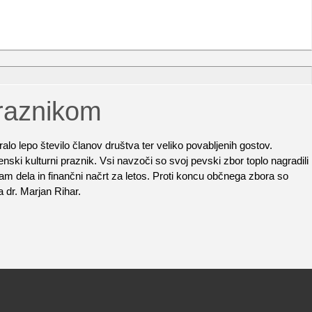
praznikom
ralo lepo število članov društva ter veliko povabljenih gostov.
ski kulturni praznik. Vsi navzoči so svoj pevski zbor toplo nagradili
ram dela in finančni načrt za letos. Proti koncu občnega zbora so
a dr. Marjan Rihar.