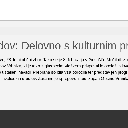
idov: Delovno s kulturnim 
voj 23. letni občni zbor. Tako se je 8. februarja v Gostišču Močilnik zb
v Vrhnika, ki je tako z glasbenim vložkom prispeval in obeležil sloven
 ustaljeni navadi. Prebrana so bila vsa poročila ter predstavljen prog
ih invalidskih društev. Zbranim je spregovoril tudi župan Občine Vrhnik