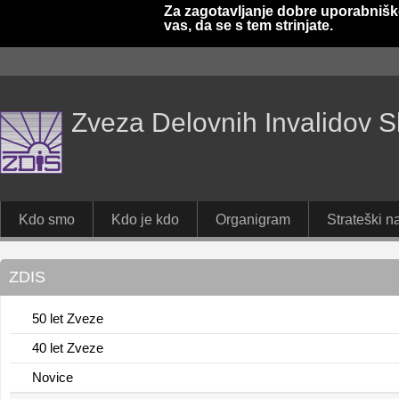
Za zagotavljanje dobre uporabnišk
vas, da se s tem strinjate.
Zveza Delovnih Invalidov S
Kdo smo
Kdo je kdo
Organigram
Strateški na
ZDIS
50 let Zveze
40 let Zveze
Novice