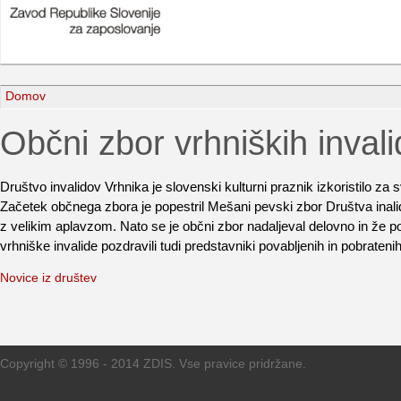
Domov
Občni zbor vrhniških inval
Društvo invalidov Vrhnika je slovenski kulturni praznik izkoristilo za s
Začetek občnega zbora je popestril Mešani pevski zbor Društva inalido
z velikim aplavzom. Nato se je občni zbor nadaljeval delovno in že po
vrhniške invalide pozdravili tudi predstavniki povabljenih in pobraten
Novice iz društev
Copyright © 1996 - 2014 ZDIS. Vse pravice pridržane.