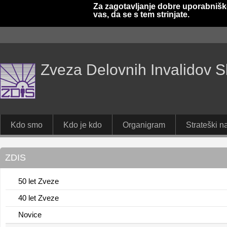
Za zagotavljanje dobre uporabnišk
vas, da se s tem strinjate.
Zveza Delovnih Invalidov S
Kdo smo
Kdo je kdo
Organigram
Strateški na
ZDIS
50 let Zveze
40 let Zveze
Novice