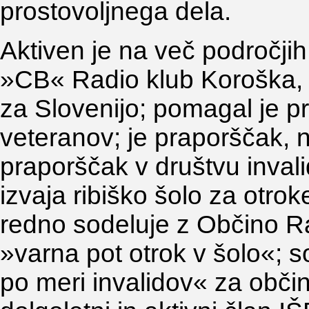
prostovoljnega dela.
Aktiven je na več področjih
»CB« Radio klub Koroška, k
za Slovenijo; pomagal je pr
veteranov; je praporščak, 
praporščak v društvu invalid
izvaja ribiško šolo za otro
redno sodeluje z Občino R
»varna pot otrok v šolo«; s
po meri invalidov« za obč