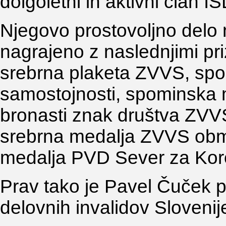
dolgoletni in aktivni član 
Njegovo prostovoljno delo n
nagrajeno z naslednjimi pr
srebrna plaketa ZVVS, spo
samostojnosti, spominska m
bronasti znak društva ZVV
srebrna medalja ZVVS obm
medalja PVD Sever za Kor
Prav tako je Pavel Čuček p
delovnih invalidov Slovenij