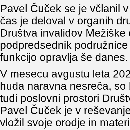
Pavel Čuček se je včlanil v
čas je deloval v organih dr
Društva invalidov Mežiške d
podpredsednik podružnice 
funkcijo opravlja še danes
V mesecu avgustu leta 2023
huda naravna nesreča, so b
tudi poslovni prostori Druš
Pavel Čuček je v reševanj
vložil svoje orodje in mater