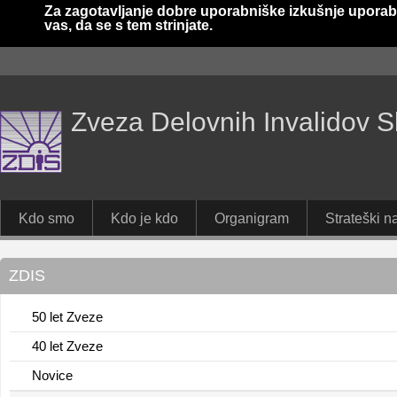
Za zagotavljanje dobre uporabniške izkušnje uporab
vas, da se s tem strinjate.
Zveza Delovnih Invalidov S
Kdo smo
Kdo je kdo
Organigram
Strateški na
ZDIS
50 let Zveze
40 let Zveze
Novice