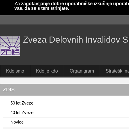
Za zagotavljanje dobre uporabniške izkušnje uporab
vas, da se s tem strinjate.
Zveza Delovnih Invalidov S
Kdo smo
Kdo je kdo
Organigram
Strateški na
ZDIS
50 let Zveze
40 let Zveze
Novice