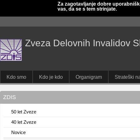
Za zagotavljanje dobre uporabnišk
vas, da se s tem strinjate.
Zveza Delovnih Invalidov S
Kdo smo
Kdo je kdo
Organigram
Strateški na
ZDIS
50 let Zveze
40 let Zveze
Novice