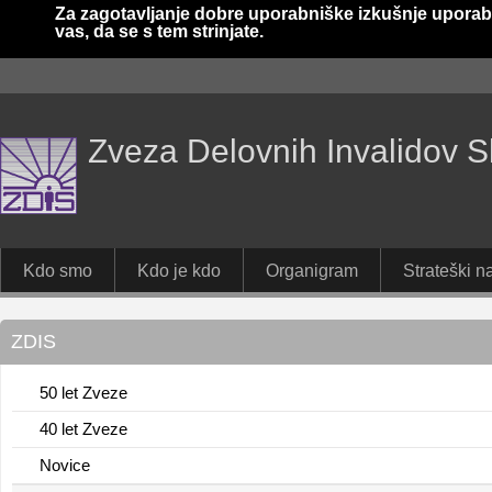
Za zagotavljanje dobre uporabniške izkušnje uporab
vas, da se s tem strinjate.
Zveza Delovnih Invalidov S
Kdo smo
Kdo je kdo
Organigram
Strateški na
ZDIS
50 let Zveze
40 let Zveze
Novice