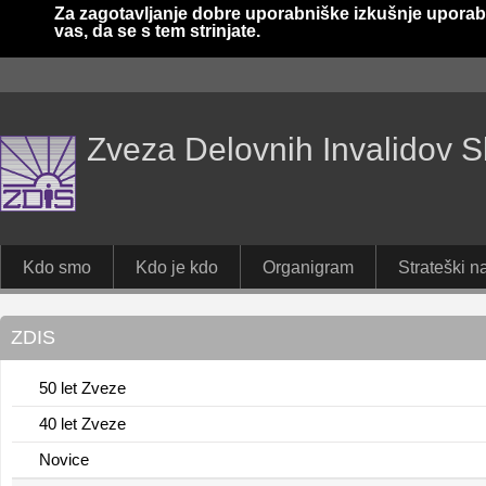
Za zagotavljanje dobre uporabniške izkušnje uporab
vas, da se s tem strinjate.
Zveza Delovnih Invalidov S
Kdo smo
Kdo je kdo
Organigram
Strateški na
ZDIS
50 let Zveze
40 let Zveze
Novice