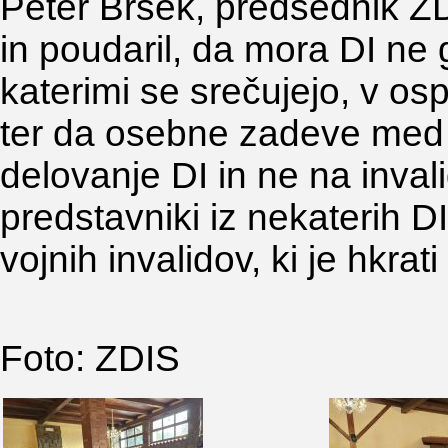
Peter Bršek, predsednik Z
in poudaril, da mora DI ne 
katerimi se srečujejo, v os
ter da osebne zadeve med č
delovanje DI in ne na invali
predstavniki iz nekaterih D
vojnih invalidov, ki je hkrat
Foto: ZDIS