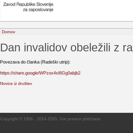
Domov
Dan invalidov obeležili z r
Povezava do članka (Radeški utrip):
https://share.google/WPzox4xI6Gg0abjb2
Novice iz društev
Copyright © 1996 - 2014 ZDIS. Vse pravice pridržane.