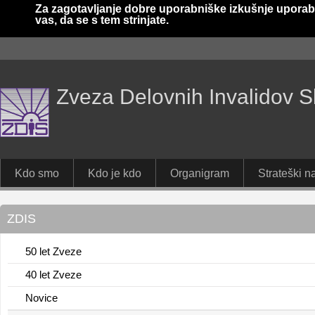
Za zagotavljanje dobre uporabniške izkušnje uporab
vas, da se s tem strinjate.
Zveza Delovnih Invalidov S
Kdo smo
Kdo je kdo
Organigram
Strateški na
ZDIS
50 let Zveze
40 let Zveze
Novice