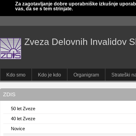
Za zagotavljanje dobre uporabniške izkušnje uporab
vas, da se s tem strinjate.
Zveza Delovnih Invalidov S
Kdo smo
Kdo je kdo
Organigram
Strateški na
ZDIS
50 let Zveze
40 let Zveze
Novice