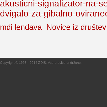
akusticni-signalizator-na-s
dvigalo-za-gibalno-ovirane
mdi lendava
Novice iz društev
Copyright © 1996 - 2014 ZDIS. Vse pravice pridržane.