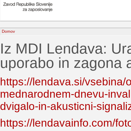
Domov
Iz MDI Lendava: Ura
uporabo in zagona a
https://lendava.si/vsebina
mednarodnem-dnevu-invali
dvigalo-in-akusticni-signali
https://lendavainfo.com/fo