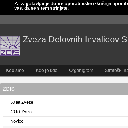
Za zagotavljanje dobre uporabniške izkušnje uporab
vas, da se s tem strinjate.
Zveza Delovnih Invalidov S
Kdo smo
Kdo je kdo
Organigram
Strateški na
ZDIS
50 let Zveze
40 let Zveze
Novice