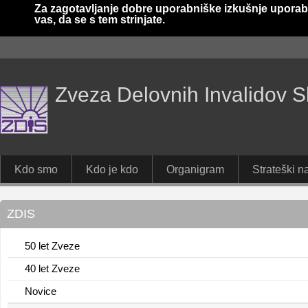
Za zagotavljanje dobre uporabniške izkušnje uporab
vas, da se s tem strinjate.
Zveza Delovnih Invalidov S
Kdo smo
Kdo je kdo
Organigram
Strateški na
ZDIS
50 let Zveze
40 let Zveze
Novice