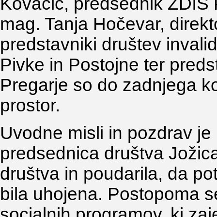
Kovačič, predsednik ZDIS 
mag. Tanja Hočevar, direk
predstavniki društev invali
Pivke in Postojne ter pred
Pregarje so do zadnjega kot
prostor.
Uvodne misli in pozdrav j
predsednica društva Jožica 
društva in poudarila, da pot
bila uhojena. Postopoma s
socialnih programov, ki zaj