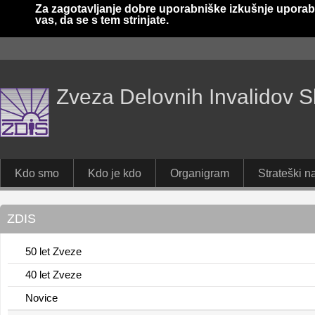
Za zagotavljanje dobre uporabniške izkušnje uporab
vas, da se s tem strinjate.
Zveza Delovnih Invalidov S
Kdo smo
Kdo je kdo
Organigram
Strateški na
ZDIS
50 let Zveze
40 let Zveze
Novice