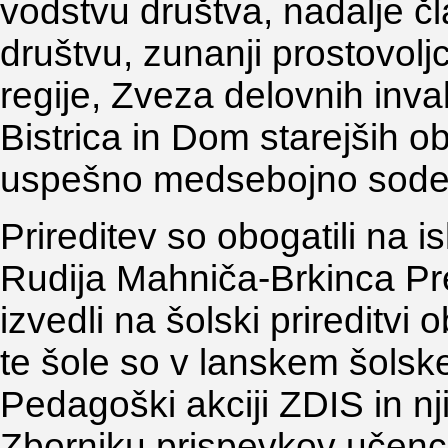
vodstvu društva, nadalje čl
društvu, zunanji prostovolj
regije, Zveza delovnih inval
Bistrica in Dom starejših ob
uspešno medsebojno sode
Prireditev so obogatili na i
Rudija Mahniča-Brkinca Pre
izvedli na šolski prireditv
te šole so v lanskem šolske
Pedagoški akciji ZDIS in njih
Zborniku prispevkov učencev