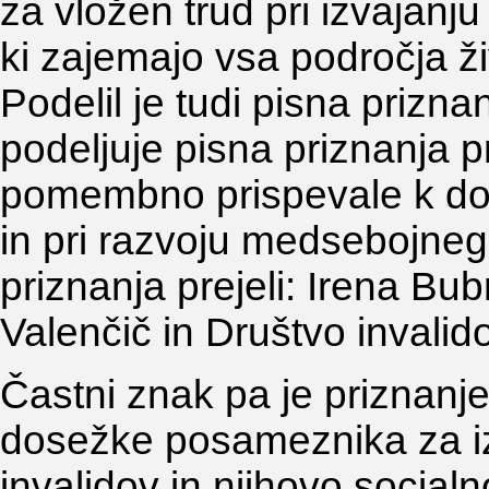
za vložen trud pri izvajanj
ki zajemajo vsa področja živ
Podelil je tudi pisna prizn
podeljuje pisna priznanja p
pomembno prispevale k do
in pri razvoju medsebojneg
priznanja prejeli: Irena B
Valenčič in Društvo invalidov
Častni znak pa je priznanje
dosežke posameznika za izb
invalidov in njihovo socia