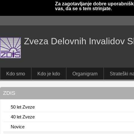
Za zagotavljanje dobre uporabnišk
vas, da se s tem strinjate.
Zveza Delovnih Invalidov S
Kdo smo
Kdo je kdo
Organigram
Strateški na
ZDIS
50 let Zveze
40 let Zveze
Novice