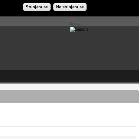
Strinjam se
Ne strinjam se