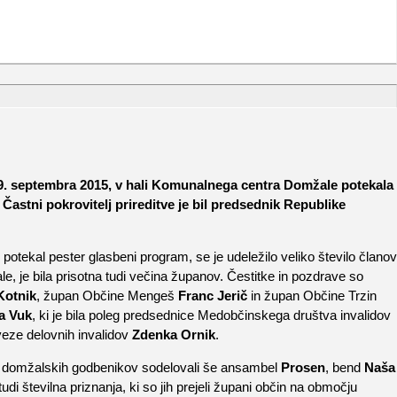
 19. septembra 2015, v hali Komunalnega centra Domžale potekala
Častni pokrovitelj prireditve je bil predsednik Republike
 potekal pester glasbeni program, se je udeležilo veliko število članov
 je bila prisotna tudi večina županov. Čestitke in pozdrave so
Kotnik
, župan Občine Mengeš
Franc Jerič
in župan Občine Trzin
a Vuk
, ki je bila poleg predsednice Medobčinskega društva invalidov
eze delovnih invalidov
Zdenka Ornik
.
leg domžalskih godbenikov sodelovali še ansambel
Prosen
, bend
Naša
i tudi številna priznanja, ki so jih prejeli župani občin na območju