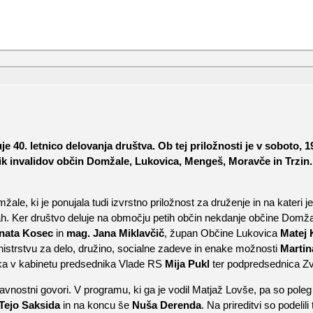
 40. letnico delovanja društva. Ob tej priložnosti je v soboto,
nik invalidov občin Domžale, Lukovica, Mengeš, Moravče in Trzin. 
e, ki je ponujala tudi izvrstno priložnost za druženje in na kateri je
. Ker društvo deluje na območju petih občin nekdanje občine Domžale,
nata Kosec
in
mag. Jana Miklavčič
, župan Občine Lukovica
Matej 
Ministrstvu za delo, družino, socialne zadeve in enake možnosti
Martin
arka v kabinetu predsednika Vlade RS
Mija Pukl
ter podpredsednica Zv
lavnostni govori. V programu, ki ga je vodil Matjaž Lovše, pa so po
Tejo Saksida
in na koncu še
Nuša Derenda
. Na prireditvi so podelil