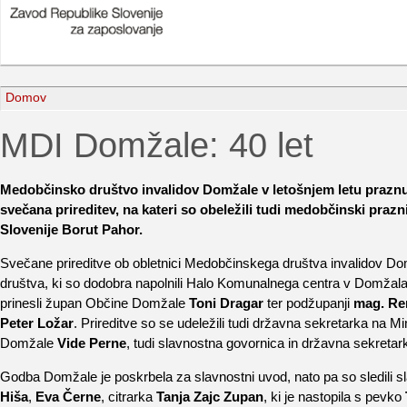
Domov
MDI Domžale: 40 let
Medobčinsko društvo invalidov Domžale v letošnjem letu praznuje
svečana prireditev, na kateri so obeležili tudi medobčinski praz
Slovenije Borut Pahor.
Svečane prireditve ob obletnici Medobčinskega društva invalidov Domžal
društva, ki so dodobra napolnili Halo Komunalnega centra v Domžalah
prinesli župan Občine Domžale
Toni Dragar
ter podžupanji
mag. Re
Peter Ložar
. Prireditve so se udeležili tudi državna sekretarka na 
Domžale
Vide Perne
, tudi slavnostna govornica in državna sekret
Godba Domžale je poskrbela za slavnostni uvod, nato pa so sledili s
Hiša
,
Eva Černe
, citrarka
Tanja Zajc Zupan
, ki je nastopila s pevko