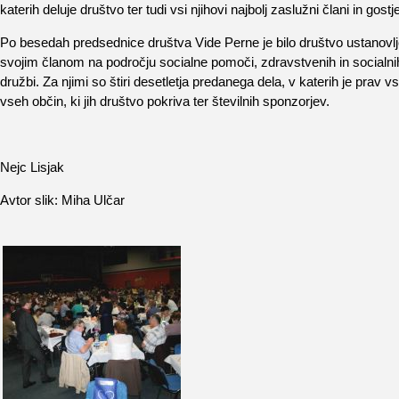
katerih deluje društvo ter tudi vsi njihovi najbolj zaslužni člani in gos
Po besedah predsednice društva Vide Perne je bilo društvo ustanovlje
svojim članom na področju socialne pomoči, zdravstvenih in socialnih
družbi. Za njimi so štiri desetletja predanega dela, v katerih je prav 
vseh občin, ki jih društvo pokriva ter številnih sponzorjev.
Nejc Lisjak
Avtor slik: Miha Ulčar