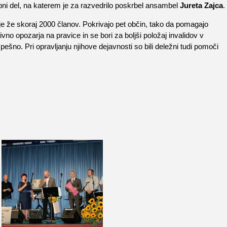
ružabni del, na katerem je za razvedrilo poskrbel ansambel
Jureta Zajca
.
eje že skoraj 2000 članov. Pokrivajo pet občin, tako da pomagajo
o opozarja na pravice in se bori za boljši položaj invalidov v
spešno. Pri opravljanju njihove dejavnosti so bili deležni tudi pomoči