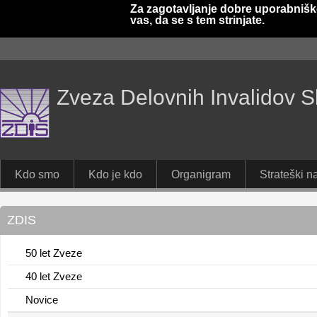
Za zagotavljanje dobre uporabnišk
vas, da se s tem strinjate.
Zveza Delovnih Invalidov S
Kdo smo
Kdo je kdo
Organigram
Strateški na
ZDIS
50 let Zveze
40 let Zveze
Novice