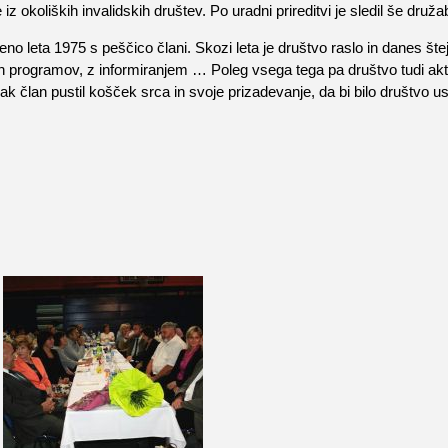
tje iz okoliških invalidskih društev. Po uradni prireditvi je sledil še d
no leta 1975 s peščico člani. Skozi leta je društvo raslo in danes št
 programov, z informiranjem … Poleg vsega tega pa društvo tudi aktivn
vsak član pustil košček srca in svoje prizadevanje, da bi bilo društvo u