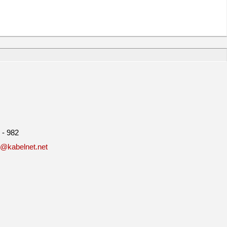
 - 982
c@kabelnet.net