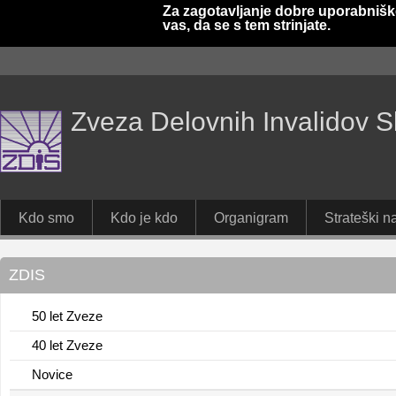
Za zagotavljanje dobre uporabnišk
vas, da se s tem strinjate.
Zveza Delovnih Invalidov S
Kdo smo
Kdo je kdo
Organigram
Strateški na
ZDIS
50 let Zveze
40 let Zveze
Novice