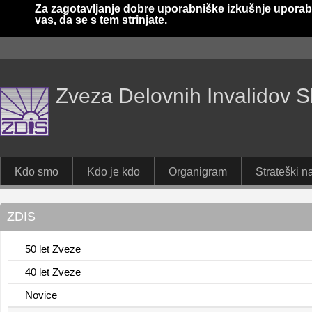
Za zagotavljanje dobre uporabniške izkušnje uporab
vas, da se s tem strinjate.
Zveza Delovnih Invalidov S
Kdo smo
Kdo je kdo
Organigram
Strateški na
ZDIS
50 let Zveze
40 let Zveze
Novice