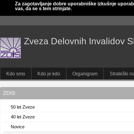
Za zagotavljanje dobre uporabniške izkušnje uporab
vas, da se s tem strinjate.
Zveza Delovnih Invalidov S
Kdo smo
Kdo je kdo
Organigram
Strateški na
ZDIS
50 let Zveze
40 let Zveze
Novice