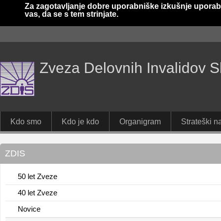
Za zagotavljanje dobre uporabniške izkušnje uporab
vas, da se s tem strinjate.
Zveza Delovnih Invalidov S
Kdo smo
Kdo je kdo
Organigram
Strateški na
ZDIS
50 let Zveze
40 let Zveze
Novice