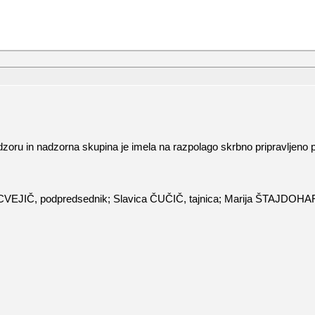
oru in nadzorna skupina je imela na razpolago skrbno pripravljeno po
o CVEJIČ, podpredsednik; Slavica ČUČIČ, tajnica; Marija ŠTAJDOHA