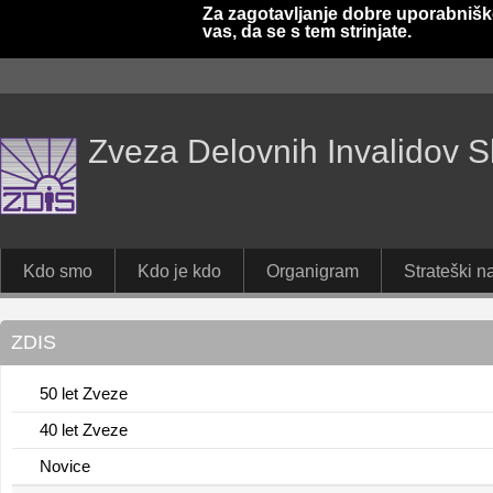
Za zagotavljanje dobre uporabnišk
vas, da se s tem strinjate.
Zveza Delovnih Invalidov S
Kdo smo
Kdo je kdo
Organigram
Strateški na
ZDIS
50 let Zveze
40 let Zveze
Novice