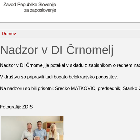
Domov
Nadzor v DI Črnomelj
Nadzor v DI Črnomelj je potekal v skladu z zapisnikom o rednem nadz
V društvu so pripravili tudi bogato belokranjsko pogostitev.
Na nadzoru so bili prisotni: Srečko MATKOVIČ, predsednik; Stank
Fotografiji: ZDIS