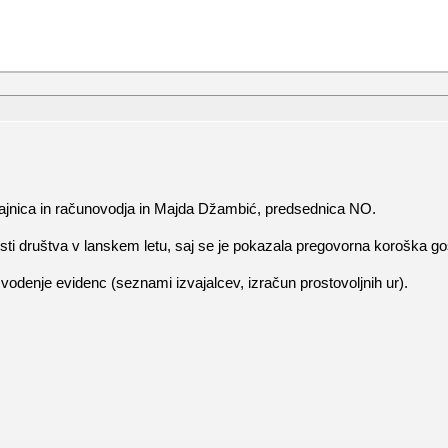
, tajnica in računovodja in Majda Džambić, predsednica NO.
ti društva v lanskem letu, saj se je pokazala pregovorna koroška gost
 vodenje evidenc (seznami izvajalcev, izračun prostovoljnih ur).