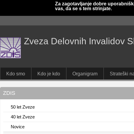
Za zagotavljanje dobre uporabnišk
vas, da se s tem strinjate.
Zveza Delovnih Invalidov S
Kdo smo
Kdo je kdo
Organigram
Strateški na
ZDIS
50 let Zveze
40 let Zveze
Novice