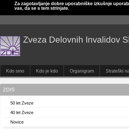
Za zagotavljanje dobre uporabniške izkušnje uporab
vas, da se s tem strinjate.
Zveza Delovnih Invalidov S
Kdo smo
Kdo je kdo
Organigram
Strateški na
ZDIS
50 let Zveze
40 let Zveze
Novice