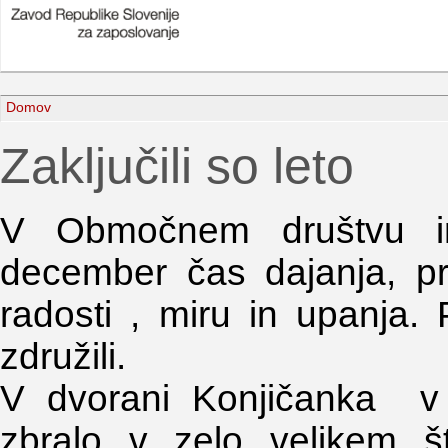
Domov
Zaključili so leto
V Območnem društvu inv
december čas dajanja, pri
radosti , miru in upanja.
združili.
V dvorani Konjičanka v 
zbralo v zelo velikem š