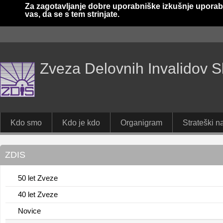
Za zagotavljanje dobre uporabniške izkušnje uporab
vas, da se s tem strinjate.
Zveza Delovnih Invalidov S
Kdo smo
Kdo je kdo
Organigram
Strateški na
ZDIS
50 let Zveze
40 let Zveze
Novice