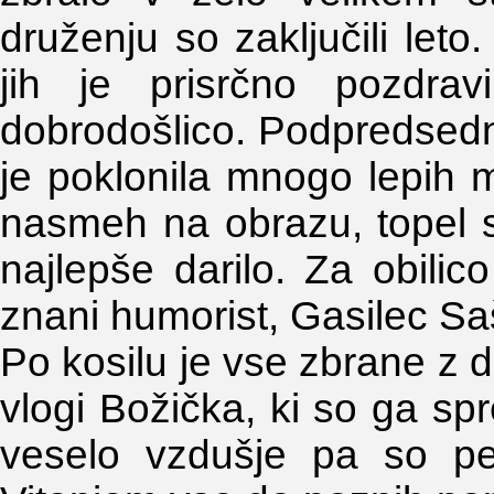
druženju so zaključili let
jih je prisrčno pozdrav
dobrodošlico. Podpredsedn
je poklonila mnogo lepih m
nasmeh na obrazu, topel s
najlepše darilo. Za obili
znani humorist,
Gasilec Sa
Po kosilu je vse zbrane z da
vlogi Božička, ki so ga spr
veselo vzdušje pa so pe