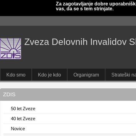
Za zagotavljanje dobre uporabnišk
vas, da se s tem strinjate.
Zveza Delovnih Invalidov S
Kdo smo
Kdo je kdo
Organigram
Strateški na
ZDIS
50 let Zveze
40 let Zveze
Novice