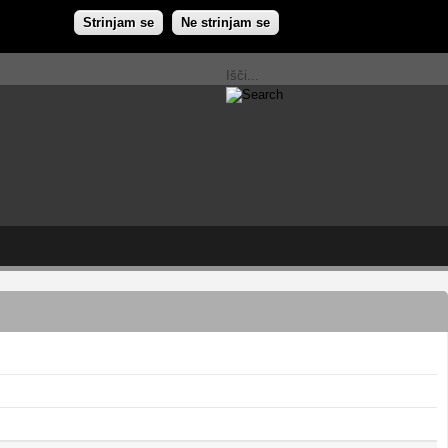
Strinjam se
Ne strinjam se