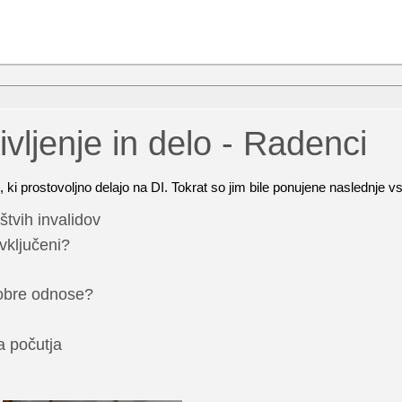
vljenje in delo - Radenci
, ki prostovoljno delajo na DI. Tokrat so jim bile ponujene naslednje v
tvih invalidov
 vključeni?
dobre odnose?
a počutja