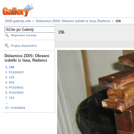
ZDIS galerija slik
Delavnice ZDIS: Okrasni izdelki iz lesa, Radenci
156
156
Napredno iskanje
Poglej diapozitive
Delavnice ZDIS: Okrasni
izdelki iz lesa, Radenci
1. 156
2. P1020623
3. 120
4. 003
5. P1020641
6. P1020602
7. 104
...
57. P1020666