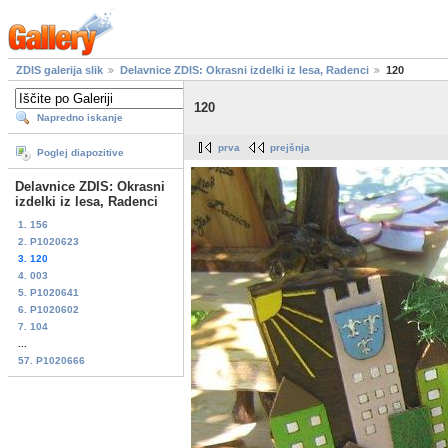
ZDIS galerija slik
Delavnice ZDIS: Okrasni izdelki iz lesa, Radenci
120
120
Napredno iskanje
prva
prejšnja
Poglej diapozitive
Delavnice ZDIS: Okrasni
izdelki iz lesa, Radenci
1. 156
2. P1020623
3. 120
4. 003
5. P1020641
6. P1020602
7. 104
...
57. P1020666