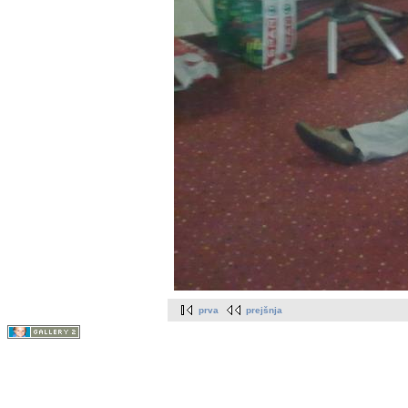
prva
prejšnja