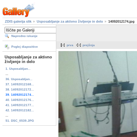
ZDIS galerija slik
Usposabljanje za aktivno življenje in delo
14092012174.jpg
Napredno iskanje
prva
prejšnja
Poglej diapozitive
Usposabljanje za aktivno
življenje in delo
1. Usposabljan...
...
36. Usposabljan...
37. 14092012168...
38. 14092012172...
39. 14092012174...
40. 14092012176...
41. 14092012177...
42. 14092012182...
...
51. DSC_0539.JPG