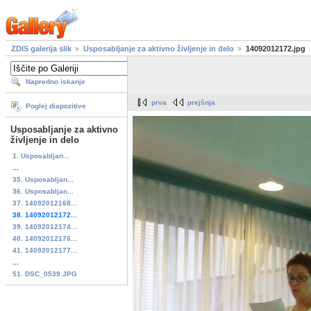
ZDIS galerija slik
Usposabljanje za aktivno življenje in delo
14092012172.jpg
Napredno iskanje
prva
prejšnja
Poglej diapozitive
Usposabljanje za aktivno
življenje in delo
1. Usposabljan...
...
35. Usposabljan...
36. Usposabljan...
37. 14092012168...
38. 14092012172...
39. 14092012174...
40. 14092012176...
41. 14092012177...
...
51. DSC_0539.JPG