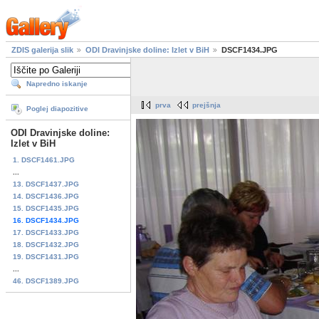
ZDIS galerija slik
ODI Dravinjske doline: Izlet v BiH
DSCF1434.JPG
Napredno iskanje
prva
prejšnja
Poglej diapozitive
ODI Dravinjske doline:
Izlet v BiH
1. DSCF1461.JPG
...
13. DSCF1437.JPG
14. DSCF1436.JPG
15. DSCF1435.JPG
16. DSCF1434.JPG
17. DSCF1433.JPG
18. DSCF1432.JPG
19. DSCF1431.JPG
...
46. DSCF1389.JPG