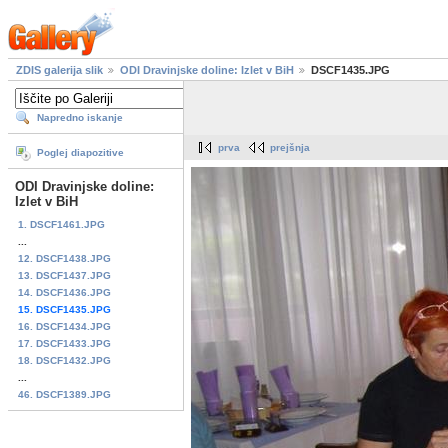
ZDIS galerija slik
ODI Dravinjske doline: Izlet v BiH
DSCF1435.JPG
Napredno iskanje
prva
prejšnja
Poglej diapozitive
ODI Dravinjske doline:
Izlet v BiH
1. DSCF1461.JPG
...
12. DSCF1438.JPG
13. DSCF1437.JPG
14. DSCF1436.JPG
15. DSCF1435.JPG
16. DSCF1434.JPG
17. DSCF1433.JPG
18. DSCF1432.JPG
...
46. DSCF1389.JPG