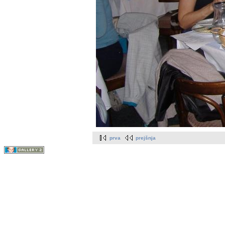
prva
prejšnja