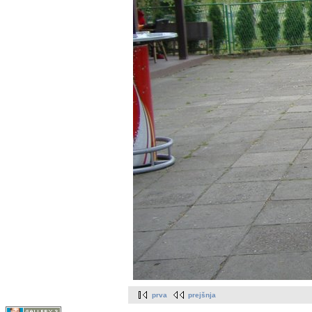
prva
prejšnja