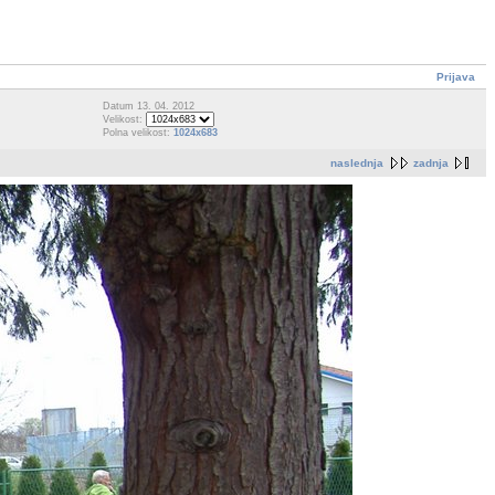
Prijava
Datum 13. 04. 2012
Velikost:
Polna velikost:
1024x683
naslednja
zadnja