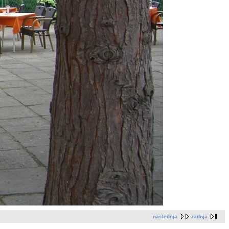
naslednja
zadnja