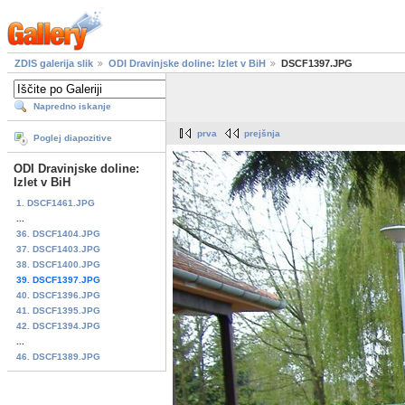
ZDIS galerija slik
ODI Dravinjske doline: Izlet v BiH
DSCF1397.JPG
Napredno iskanje
prva
prejšnja
Poglej diapozitive
ODI Dravinjske doline:
Izlet v BiH
1. DSCF1461.JPG
...
36. DSCF1404.JPG
37. DSCF1403.JPG
38. DSCF1400.JPG
39. DSCF1397.JPG
40. DSCF1396.JPG
41. DSCF1395.JPG
42. DSCF1394.JPG
...
46. DSCF1389.JPG