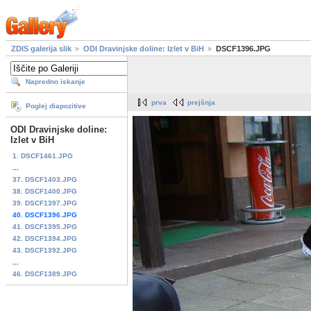
ZDIS galerija slik
ODI Dravinjske doline: Izlet v BiH
DSCF1396.JPG
Napredno iskanje
prva
prejšnja
Poglej diapozitive
ODI Dravinjske doline:
Izlet v BiH
1. DSCF1461.JPG
...
37. DSCF1403.JPG
38. DSCF1400.JPG
39. DSCF1397.JPG
40. DSCF1396.JPG
41. DSCF1395.JPG
42. DSCF1394.JPG
43. DSCF1392.JPG
...
46. DSCF1389.JPG