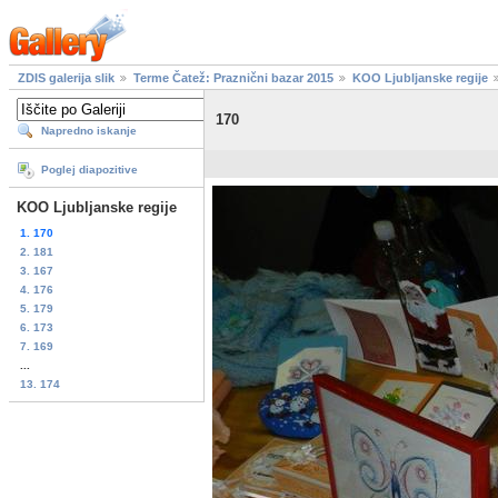
ZDIS galerija slik
Terme Čatež: Praznični bazar 2015
KOO Ljubljanske regije
170
Napredno iskanje
Poglej diapozitive
KOO Ljubljanske regije
1. 170
2. 181
3. 167
4. 176
5. 179
6. 173
7. 169
...
13. 174